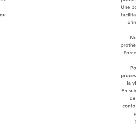
x
Une bon
 ou
facilit
d'i
Ne
prothè
Force
Po
proces
la v
En sui
de 
confo
p