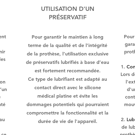
UTILISATION D'UN
PRÉSERVATIF
ent
Pour 
Pour garantir le maintien à long
gara
terme de la qualité et de l’intégrité
nir
proth
de la prothèse, l’utilisation exclusive
des
de préservatifs lubrifiés à base d’eau
Con
est fortement recommandée.
Lors d
Ce type de lubrifiant est adapté au
ion
l'ex
contact direct avec le silicone
d’un
d'u
médical platine et évite les
e
cont
nté
dommages potentiels qui pourraient
mouv
compromettre la fonctionnalité et la
eau
Lub
durée de vie de l'appareil.
de lub
 ce
prothè