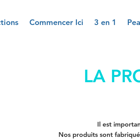
ctions
Commencer Ici
3 en 1
Pea
LA PR
Il est import
Nos produits sont fabriqués